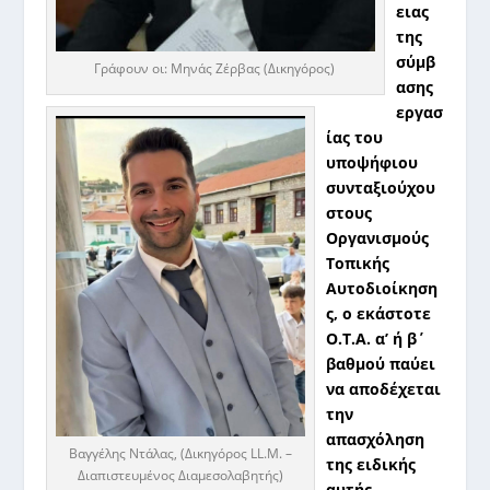
ειας
της
σύμβ
Γράφουν οι: Μηνάς Ζέρβας (Δικηγόρος)
ασης
εργασ
ίας του
υποψήφιου
συνταξιούχου
στους
Οργανισμούς
Τοπικής
Αυτοδιοίκηση
ς, ο εκάστοτε
Ο.Τ.Α. α’ ή β΄
βαθμού παύει
να αποδέχεται
την
απασχόληση
Βαγγέλης Ντάλας, (Δικηγόρος LL.M. –
της ειδικής
Διαπιστευμένος Διαμεσολαβητής)
αυτής